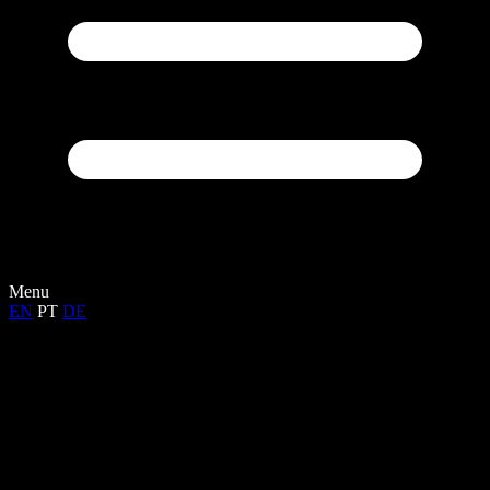
Menu
EN
PT
DE
Início
Tours
Atividades
Os Açores
Contactos
Privacidade